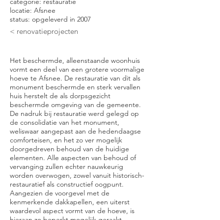
categorie: restauratie
locatie: Afsnee
status: opgeleverd in 2007
< renovatieprojecten
Het beschermde, alleenstaande woonhuis
vormt een deel van een grotere voormalige
hoeve te Afsnee. De restauratie van dit als
monument beschermde en sterk vervallen
huis herstelt de als dorpsgezicht
beschermde omgeving van de gemeente.
De nadruk bij restauratie werd gelegd op
de consolidatie van het monument,
weliswaar aangepast aan de hedendaagse
comforteisen, en het zo ver mogelijk
doorgedreven behoud van de huidige
elementen. Alle aspecten van behoud of
vervanging zullen echter nauwkeurig
worden overwogen, zowel vanuit historisch-
restauratief als constructief oogpunt.
Aangezien de voorgevel met de
kenmerkende dakkapellen, een uiterst
waardevol aspect vormt van de hoeve, is
hieraan zo beperkt mogelijk geraakt.