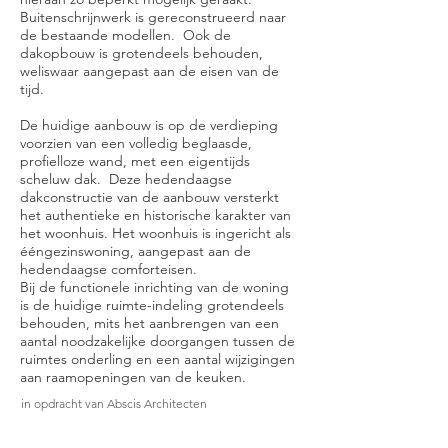
Buitenschrijnwerk is gereconstrueerd naar
de bestaande modellen. Ook de
dakopbouw is grotendeels behouden,
weliswaar aangepast aan de eisen van de
tijd.
De huidige aanbouw is op de verdieping
voorzien van een volledig beglaasde,
profielloze wand, met een eigentijds
scheluw dak. Deze hedendaagse
dakconstructie van de aanbouw versterkt
het authentieke en historische karakter van
het woonhuis. Het woonhuis is ingericht als
ééngezinswoning, aangepast aan de
hedendaagse comforteisen.
Bij de functionele inrichting van de woning
is de huidige ruimte-indeling grotendeels
behouden, mits het aanbrengen van een
aantal noodzakelijke doorgangen tussen de
ruimtes onderling en een aantal wijzigingen
aan raamopeningen van de keuken.
in opdracht van Abscis Architecten