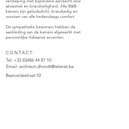
verdieping met bijzondere aandacht voor
akoestiek én brandveiligheid. Alle B&B-
kamers zijn geluidsdicht, brandveilig en
voorzien van alle hedendaags comfort.
De sympathieke bewoners hebben de
aankleding van de kamers afgewerkt met
persoonlijke Italiaanse accenten.
CONTACT:
Tel:
+32 (0)486 44 87 10
Email:
architect-dhondt@telenet.be
Beerveldestraat 92
B-9160 Lokeren
Kantooruren: 9u00-12u00 / 13u30-18u00
CONTACTEER ONS: