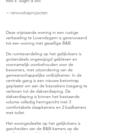
foto's: Sogni d'oro
< renovatieprojecten
Deze vrijstaande woning in een rustige
verkaveling te Lovendegem is gerenoveerd
tot een woning met gezellige B&B.
De ruimteverdeling op het gelijkvloers is
grotendeels ongewijzigd gebleven en
voornamelijk voorbehouden voor de
bewoners, met uitzondering van de
gemeenschappelijke ontbijtkamer. In de
centrale gang is een nieuwe betontrap
geplaatst om aan de bezoekers toegang te
verlenen tot de dakverdieping. De
dakverdieping is binnen het bestaande
volume volledig heringericht met 3
comfortabele slaapkamers en 2 badkamers
met toilet.
Het woongedeelte op het gelijkvloers is
gescheiden van de B&B-kamers op de