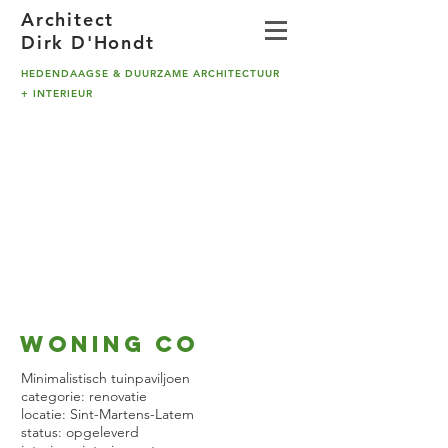
A
rchitect
Dirk D'Hondt
HEDENDAAGSE & DUURZAME ARCHITECTUUR
+ INTERIEUR
WONING CO
Minimalistisch tuinpaviljoen
categorie: renovatie
locatie: Sint-Martens-Latem
status: opgeleverd