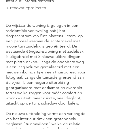
interieur: interieurontwerp
< renovatieprojecten
De vrijstaande woning is gelegen in een
residentiële verkaveling nabij het
dorpscentrum van Sint-Martens-Latem, op
een perceel waarvan de achtergevel met
mooie tuin zuidelijk is georiënteerd. De
bestaande ééngezinswoning met zadeldak
is uitgebreid met 2 nieuwe uitbreidingen
met platte daken. Langs de openbare weg
is een laag volume gerealiseerd met een
nieuwe inkompartij en een thuisbureau voor
fotograaf. Langs de tuinzijde grenzend aan
de vijver, is een hogere uitbreiding
georganiseerd met eetkamer en overdekt
terras welke zorgen voor méér comfort én
woonkwaliteit: meer ruimte, veel daglicht,
uitzicht op de tuin, schaduw door luifels.
De nieuwe uitbreiding vormt een verlengde
van het interieur dmv een grotendeels
beglaasd “tuinpaviljoen” welke de relatie