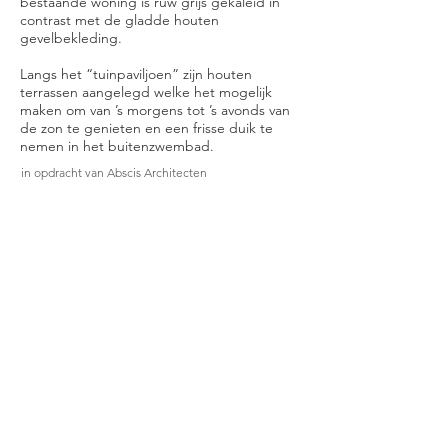
bestaande woning is ruw grijs gekaleid in
contrast met de gladde houten
gevelbekleding.
Langs het “tuinpaviljoen” zijn houten
terrassen aangelegd welke het mogelijk
maken om van ’s morgens tot ’s avonds van
de zon te genieten en een frisse duik te
nemen in het buitenzwembad.
in opdracht van Abscis Architecten
CONTACT:
Tel:
+32 (0)486 44 87 10
Email:
architect-dhondt@telenet.be
Beerveldestraat 92
B-9160 Lokeren
Kantooruren: 9u00-12u00 / 13u30-18u00
CONTACTEER ONS: