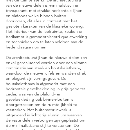
met de tuin versterkt. De architectuurstijl
van de nieuwe delen is minimalistisch en
transparant, met strakke horizontale lijnen
en plafonds welke binnen-buiten
doorlopen, dit alles in contrast met het
gesloten karakter van de klassieke woning.
Het interieur van de leefruimte, keuken en
badkamer is gemoderniseerd qua afwerking
en technieken om te laten voldoen aan de
hedendaagse normen.
De architectuurstijl van de nieuwe delen kon
enkel gerealiseerd worden door een slimme
combinatie van staal- en houtskeletbouw,
waardoor de nieuwe luifels en wanden strak
en elegant zijn vormgegeven. De
houtskeletbouw is afgewerkt met een
horizontale gevelbekleding in grijs gebeitst
ceder, waarvan de plafond- en
gevelbekleding ook binnen-buiten is
doorgetrokken om de ruimtelijkheid te
versterken. Het buitenschrijnwerk is
uitgevoerd in lichtgrijs aluminium waarvan
de vaste delen verborgen zijn geplaatst om
de minimalistische stijl te versterken. De