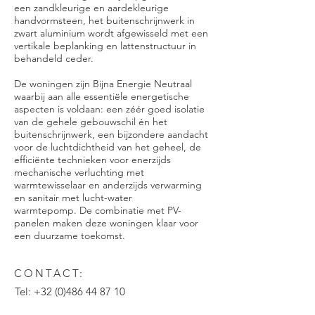
een zandkleurige en aardekleurige
handvormsteen, het buitenschrijnwerk in
zwart aluminium wordt afgewisseld met een
vertikale beplanking en lattenstructuur in
behandeld ceder.
De woningen zijn Bijna Energie Neutraal
waarbij aan alle essentiële energetische
aspecten is voldaan: een zéér goed isolatie
van de gehele gebouwschil én het
buitenschrijnwerk, een bijzondere aandacht
voor de luchtdichtheid van het geheel, de
efficiënte technieken voor enerzijds
mechanische verluchting met
warmtewisselaar en anderzijds verwarming
en sanitair met lucht-water
warmtepomp. De combinatie met PV-
panelen maken deze woningen klaar voor
een duurzame toekomst.
CONTACT:
Tel:
+32 (0)486 44 87 10
Email:
architect-dhondt@telenet.be