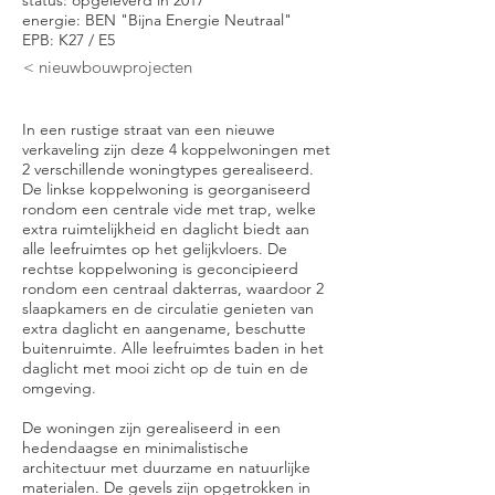
status: opgeleverd in 2017
energie: BEN "Bijna Energie Neutraal"
EPB: K27 / E5
< nieuwbouwprojecten
In een rustige straat van een nieuwe
verkaveling zijn deze 4 koppelwoningen met
2 verschillende woningtypes gerealiseerd.
De linkse koppelwoning is georganiseerd
rondom een centrale vide met trap, welke
extra ruimtelijkheid en daglicht biedt aan
alle leefruimtes op het gelijkvloers. De
rechtse koppelwoning is geconcipieerd
rondom een centraal dakterras, waardoor 2
slaapkamers en de circulatie genieten van
extra daglicht en aangename, beschutte
buitenruimte. Alle leefruimtes baden in het
daglicht met mooi zicht op de tuin en de
omgeving.
De woningen zijn gerealiseerd in een
hedendaagse en minimalistische
architectuur met duurzame en natuurlijke
materialen. De gevels zijn opgetrokken in