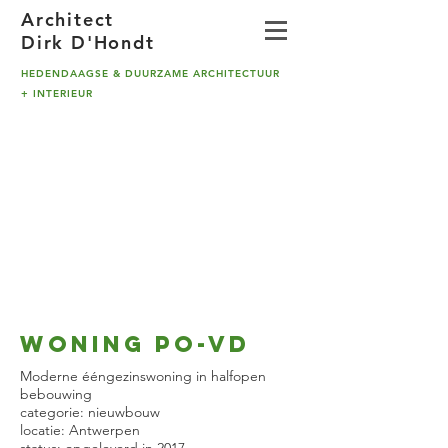
A
rchitect
Dirk D'Hondt
HEDENDAAGSE & DUURZAME ARCHITECTUUR
+ INTERIEUR
WONING PO-VD
Moderne ééngezinswoning in halfopen
bebouwing
categorie: nieuwbouw
locatie: Antwerpen